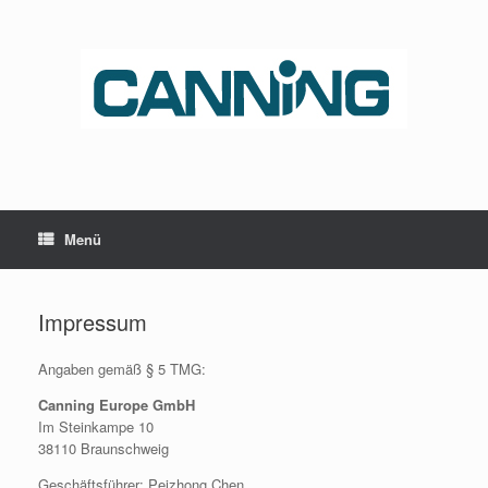
Zum
Inhalt
springen
Menü
Impressum
Angaben gemäß § 5 TMG:
Canning Europe GmbH
Im Steinkampe 10
38110 Braunschweig
Geschäftsführer: Peizhong Chen